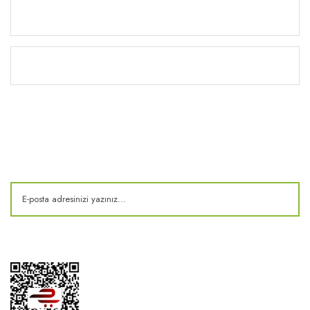
Yardım
Kitaplık
E-Bülten
Kampanya ve fırsatlardan haberdar olun!