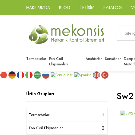
HAKKIMIZDA
BLOG
İLETİŞİM
KATALOG
V
Termostatlar
Fan Coil
Anahtarlar
Sensörler
Dampe
Ekipmanları
Motorl
Sw2
Ürün Grupları
Termostatlar
Fan Coil Ekipmanları