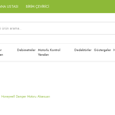
ANA USTASI
BİRİM ÇEVİRİCİ
r
Debimetreler
Motorlu Kontrol
Dedektörler
Göstergeler
H
arı
Vanaları