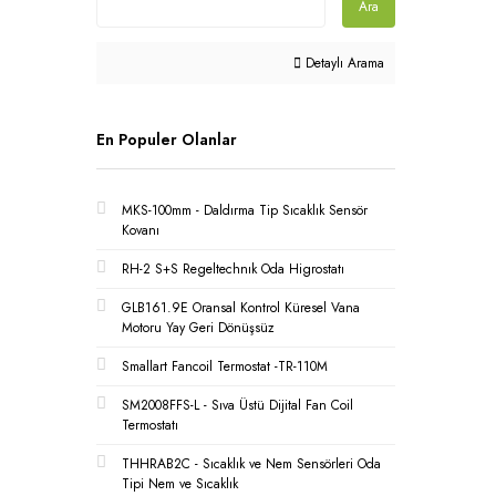
Ara
Detaylı Arama
En Populer Olanlar
MKS-100mm - Daldırma Tip Sıcaklık Sensör
Kovanı
RH-2 S+S Regeltechnık Oda Higrostatı
GLB161.9E Oransal Kontrol Küresel Vana
Motoru Yay Geri Dönüşsüz
Smallart Fancoil Termostat -TR-110M
SM2008FFS-L - Sıva Üstü Dijital Fan Coil
Termostatı
THHRAB2C - Sıcaklık ve Nem Sensörleri Oda
Tipi Nem ve Sıcaklık