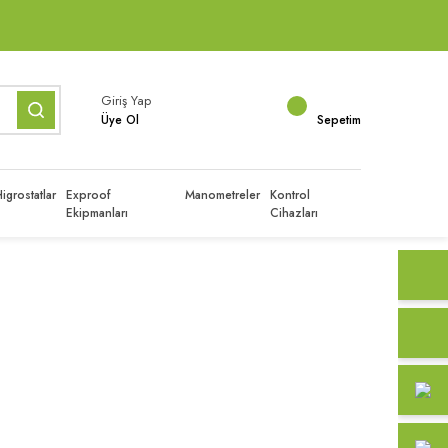
Giriş Yap
Üye Ol
Sepetim
igrostatlar
Exproof
Manometreler
Kontrol
Ekipmanları
Cihazları