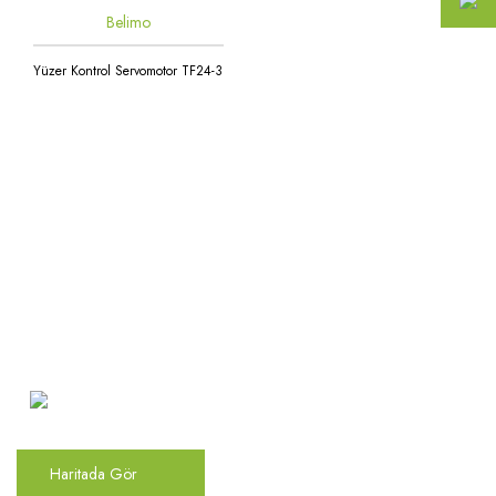
Belimo
Yüzer Kontrol Servomotor TF24-3
Atakent Mah. Türkler Cad.
Göktürk Sok. No: 28/A
Ümraniye / İstanbul
Haritada Gör