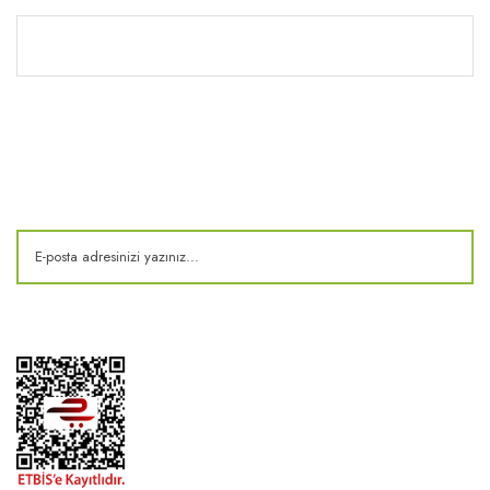
Kitaplık
E-Bülten
Kampanya ve fırsatlardan haberdar olun!