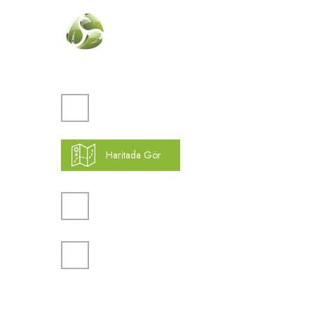
Kurumsa
Hakkımız
Vizyon
Atakent Mah. Türkler Cad.
Misyon
Göktürk Sok. No: 28/A
İletişim
Ümraniye / İstanbul
Haritada Gör
Yardım
K.V.K.K
0(216) 504 66 94
Gizlilik ve
Kargo Taki
info@mekonsis.com
Yeni Üyelik