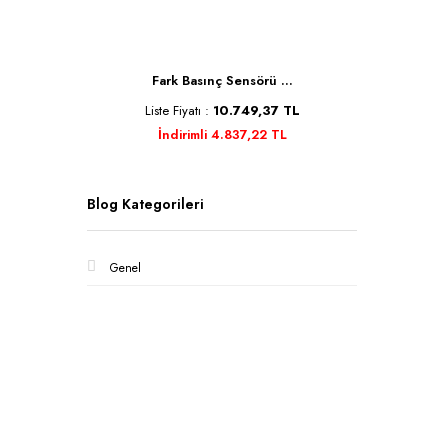
 ...
Fark Basınç Sensörü ...
Unit
37 TL
Liste Fiyatı :
10.749,37 TL
Lis
 TL
İndirimli 4.837,22 TL
Blog Kategorileri
Genel