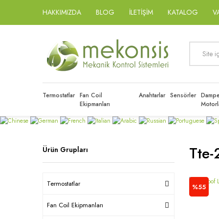
HAKKIMIZDA
BLOG
İLETİŞİM
KATALOG
V
Termostatlar
Fan Coil
Anahtarlar
Sensörler
Dampe
Ekipmanları
Motorl
Tte-
Ürün Grupları
Termostatlar
%55
Fan Coil Ekipmanları