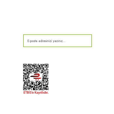
E-Bülten
Kampanya ve fırsatlardan haberdar olun!
t
k