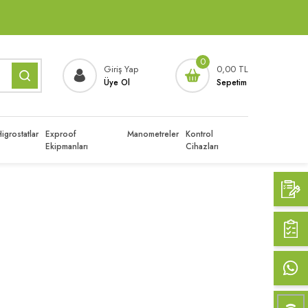
0
Giriş Yap
0,00 TL
Üye Ol
Sepetim
igrostatlar
Exproof
Manometreler
Kontrol
Ekipmanları
Cihazları