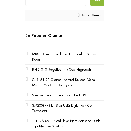
Ara
Detaylı Arama
En Populer Olanlar
MKS-100mm - Daldırma Tip Sıcaklık Sensör
Kovanı
RH-2 S+S Regeltechnık Oda Higrostatı
GLB161.9E Oransal Kontrol Küresel Vana
Motoru Yay Geri Dönüşsüz
Smallart Fancoil Termostat -TR-110M
SM2008FFS-L - Sıva Üstü Dijital Fan Coil
Termostatı
THHRAB2C - Sıcaklık ve Nem Sensörleri Oda
Tipi Nem ve Sıcaklık