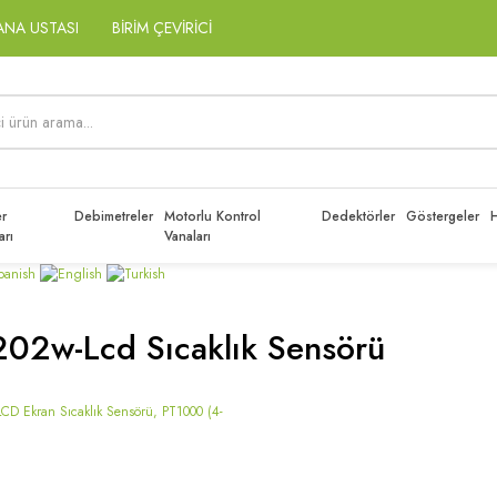
ANA USTASI
BİRİM ÇEVİRİCİ
r
Debimetreler
Motorlu Kontrol
Dedektörler
Göstergeler
H
arı
Vanaları
202w-Lcd Sıcaklık Sensörü