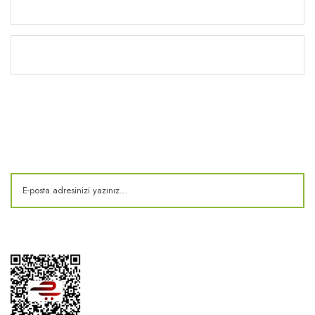
Yardım
Kitaplık
E-Bülten
Kampanya ve fırsatlardan haberdar olun!