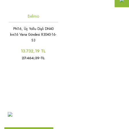
Belimo
PN16, Üç Yollu Dişli DN40
kvs16 Vana Gövdesi R3040-16-
S3
13.732,19 TL
27.464,39 TL
Atakent Mah. Türkler Cad.
Göktürk Sok. No: 28/A
Ümraniye / İstanbul