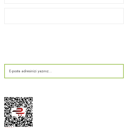
Kitaplık
E-Bülten
Kampanya ve fırsatlardan haberdar olun!