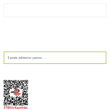
Kitaplık
E-Bülten
Kampanya ve fırsatlardan haberdar olun!