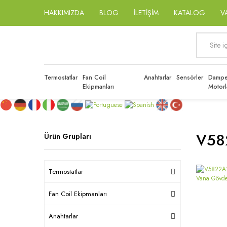
HAKKIMIZDA
BLOG
İLETİŞİM
KATALOG
V
Termostatlar
Fan Coil
Anahtarlar
Sensörler
Dampe
Ekipmanları
Motorl
V58
Ürün Grupları
Termostatlar
Fan Coil Ekipmanları
Anahtarlar