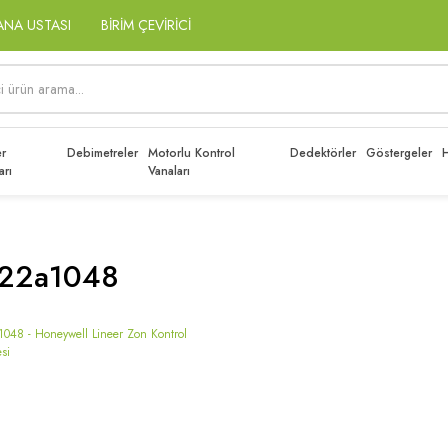
ANA USTASI
BİRİM ÇEVİRİCİ
r
Debimetreler
Motorlu Kontrol
Dedektörler
Göstergeler
H
arı
Vanaları
22a1048