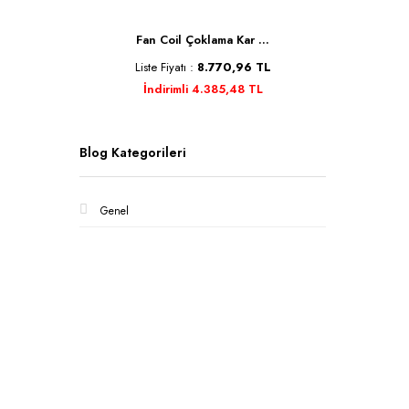
Se ...
Fan Coil Çoklama Kar ...
Kele
TL
Liste Fiyatı :
8.770,96 TL
Liste 
İndirimli 4.385,48 TL
İnd
Blog Kategorileri
Genel
Kurumsa