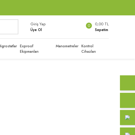
Giriş Yap
0,00 TL
0
Üye Ol
Sepetim
igrostatlar
Exproof
Manometreler
Kontrol
Ekipmanları
Cihazları