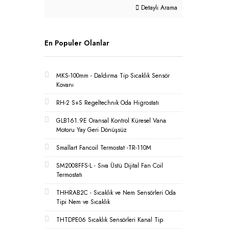
Detaylı Arama
En Populer Olanlar
MKS-100mm - Daldırma Tip Sıcaklık Sensör
Kovanı
RH-2 S+S Regeltechnık Oda Higrostatı
GLB161.9E Oransal Kontrol Küresel Vana
Motoru Yay Geri Dönüşsüz
Smallart Fancoil Termostat -TR-110M
SM2008FFS-L - Sıva Üstü Dijital Fan Coil
Termostatı
THHRAB2C - Sıcaklık ve Nem Sensörleri Oda
Tipi Nem ve Sıcaklık
THTDPE06 Sıcaklık Sensörleri Kanal Tip