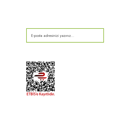
E-Bülten
Kampanya ve fırsatlardan haberdar olun!
t
k