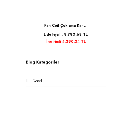
Se ...
Fan Coil Çoklama Kar ...
Kele
TL
Liste Fiyatı :
8.780,68 TL
Liste 
İndirimli 4.390,34 TL
İnd
Blog Kategorileri
Genel