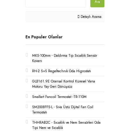
Ara
Detaylı Arama
En Populer Olanlar
MKS-100mm - Daldırma Tip Sıcaklık Sensör
Kovanı
RH-2 S+S Regeltechnık Oda Higrostatı
GLB161.9E Oransal Kontrol Küresel Vana
Motoru Yay Geri Dönüşsüz
Smallart Fancoil Termostat -TR-110M
SM2008FFS-L - Sıva Üstü Dijital Fan Coil
Termostatı
THHRAB2C - Sıcaklık ve Nem Sensörleri Oda
Tipi Nem ve Sıcaklık