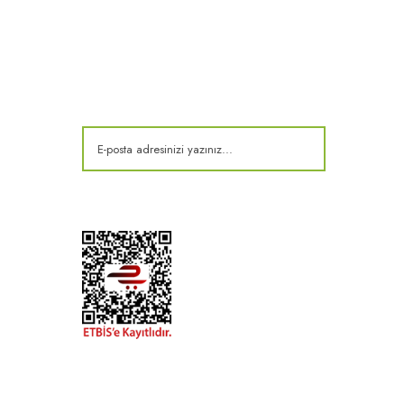
E-Bülten
Kampanya ve fırsatlardan haberdar olun!
t
k