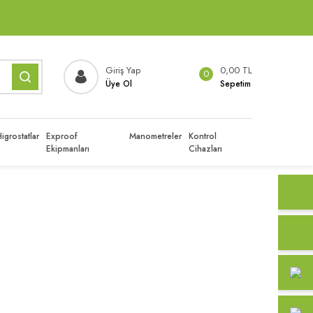
Giriş Yap
0,00 TL
0
Üye Ol
Sepetim
igrostatlar
Exproof
Manometreler
Kontrol
Ekipmanları
Cihazları