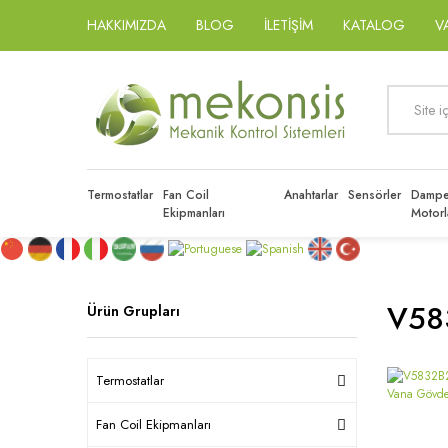
HAKKIMIZDA
BLOG
İLETİŞİM
KATALOG
V
Termostatlar
Fan Coil
Anahtarlar
Sensörler
Dampe
Ekipmanları
Motorl
V58
Ürün Grupları
Termostatlar
Fan Coil Ekipmanları