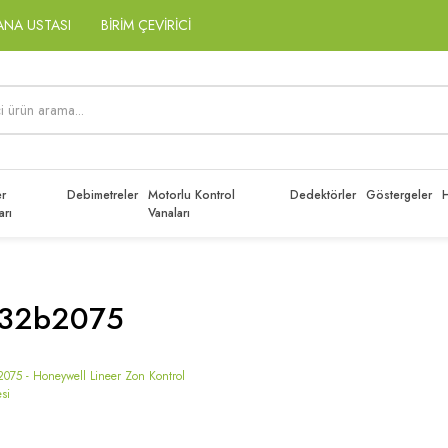
ANA USTASI
BİRİM ÇEVİRİCİ
r
Debimetreler
Motorlu Kontrol
Dedektörler
Göstergeler
H
arı
Vanaları
32b2075