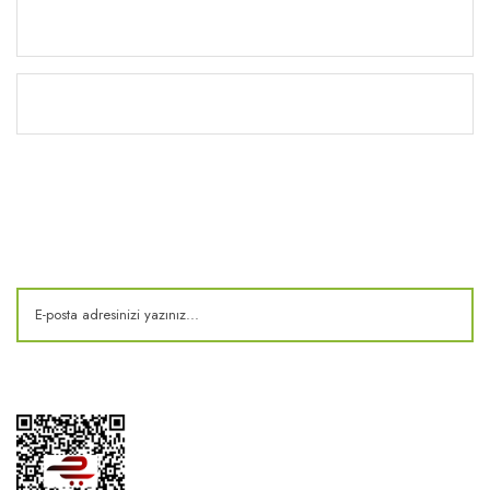
Yardım
Kitaplık
E-Bülten
Kampanya ve fırsatlardan haberdar olun!