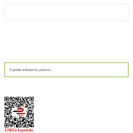
Kitaplık
E-Bülten
Kampanya ve fırsatlardan haberdar olun!