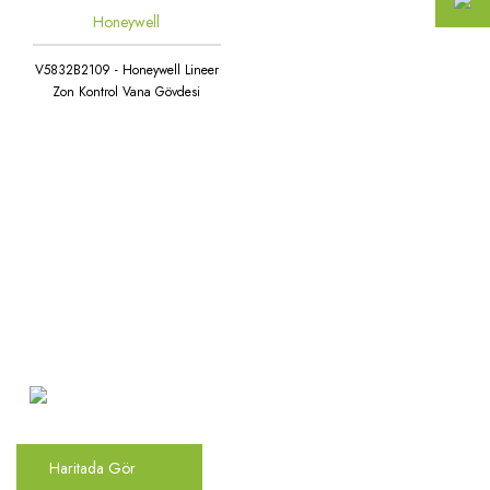
Honeywell
V5832B2109 - Honeywell Lineer
Zon Kontrol Vana Gövdesi
Atakent Mah. Türkler Cad.
Göktürk Sok. No: 28/A
Ümraniye / İstanbul
Haritada Gör