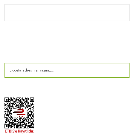
Kitaplık
E-Bülten
Kampanya ve fırsatlardan haberdar olun!