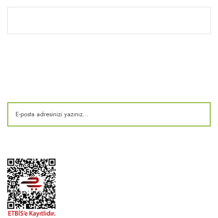
Kitaplık
E-Bülten
Kampanya ve fırsatlardan haberdar olun!