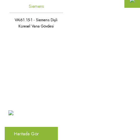
Siemens
VAI61.15-1 - Siemens Dişli
Küresel Vana Gövdesi
Atakent Mah. Türkler Cad.
Göktürk Sok. No: 28/A
Ümraniye / İstanbul
Haritada Gör