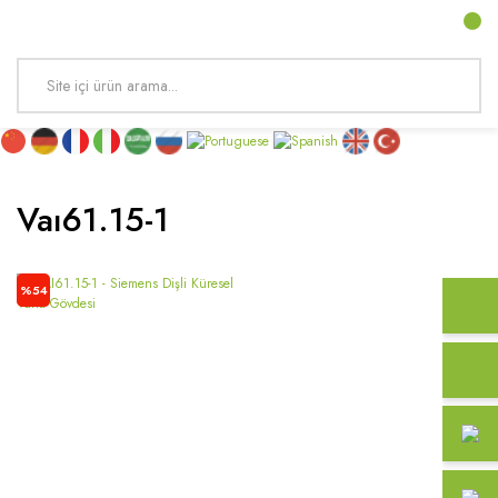
Vaı61.15-1
%54