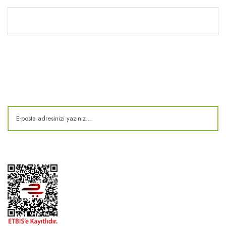
Kitaplık
E-Bülten
Kampanya ve fırsatlardan haberdar olun!