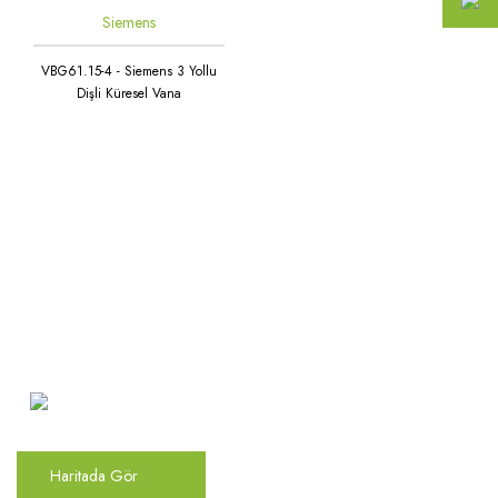
Siemens
VBG61.15-4 - Siemens 3 Yollu
Dişli Küresel Vana
Atakent Mah. Türkler Cad.
Göktürk Sok. No: 28/A
Ümraniye / İstanbul
Haritada Gör