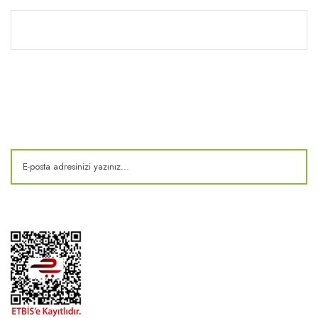
Kitaplık
E-Bülten
Kampanya ve fırsatlardan haberdar olun!