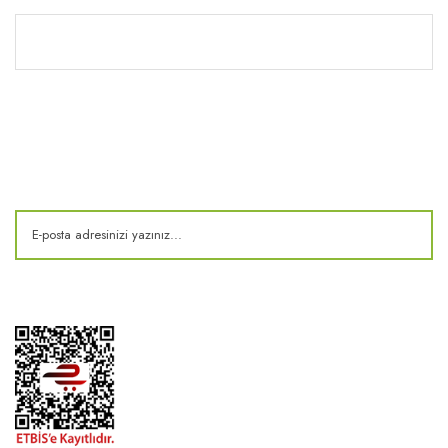
Kitaplık
E-Bülten
Kampanya ve fırsatlardan haberdar olun!