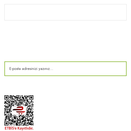
Kitaplık
E-Bülten
Kampanya ve fırsatlardan haberdar olun!