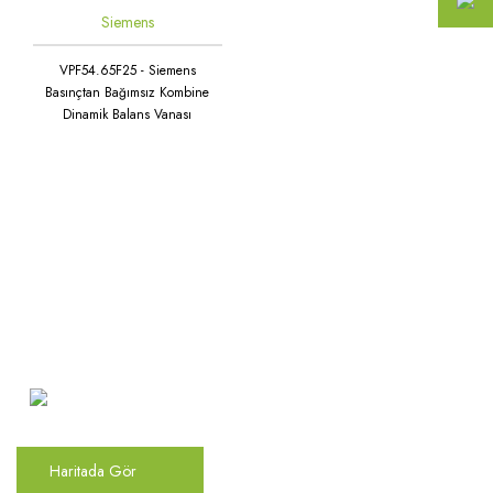
Siemens
VPF54.65F25 - Siemens
Basınçtan Bağımsız Kombine
Dinamik Balans Vanası
Atakent Mah. Türkler Cad.
Göktürk Sok. No: 28/A
Ümraniye / İstanbul
Haritada Gör