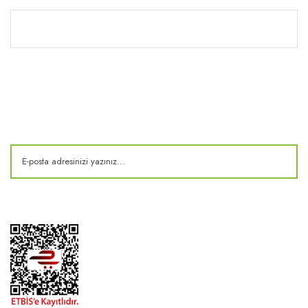
Kitaplık
E-Bülten
Kampanya ve fırsatlardan haberdar olun!