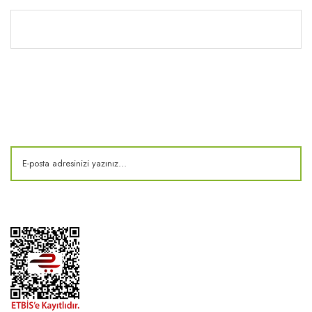
Kitaplık
E-Bülten
Kampanya ve fırsatlardan haberdar olun!