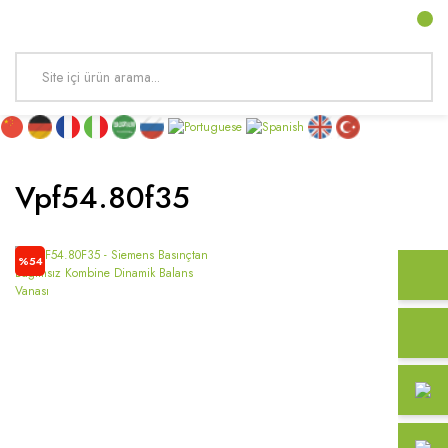
Vpf54.80f35
%54