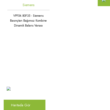
Siemens
VPF54.80F35 - Siemens
Basınçtan Bağımsız Kombine
Dinamik Balans Vanası
Atakent Mah. Türkler Cad.
Göktürk Sok. No: 28/A
Ümraniye / İstanbul
Haritada Gör