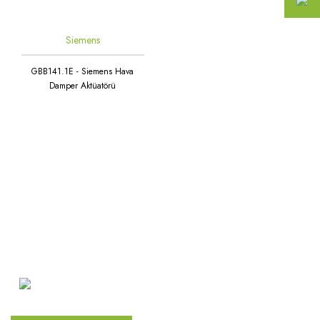
Siemens
GBB141.1E - Siemens Hava
Damper Aktüatörü
Atakent Mah. Türkler Cad.
Göktürk Sok. No: 28/A
Ümraniye / İstanbul