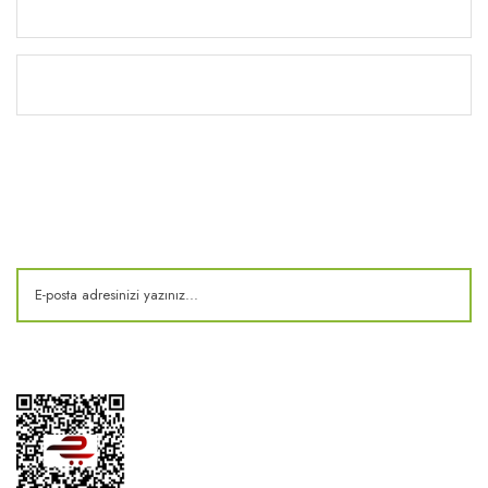
Yardım
Kitaplık
E-Bülten
Kampanya ve fırsatlardan haberdar olun!