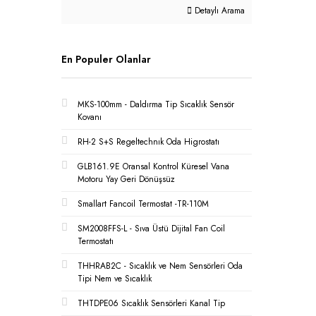
Detaylı Arama
En Populer Olanlar
MKS-100mm - Daldırma Tip Sıcaklık Sensör
Kovanı
RH-2 S+S Regeltechnık Oda Higrostatı
GLB161.9E Oransal Kontrol Küresel Vana
Motoru Yay Geri Dönüşsüz
Smallart Fancoil Termostat -TR-110M
SM2008FFS-L - Sıva Üstü Dijital Fan Coil
Termostatı
THHRAB2C - Sıcaklık ve Nem Sensörleri Oda
Tipi Nem ve Sıcaklık
THTDPE06 Sıcaklık Sensörleri Kanal Tip