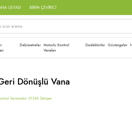
ANA USTASI
BİRİM ÇEVİRİCİ
r
Debimetreler
Motorlu Kontrol
Dedektörler
Göstergeler
H
arı
Vanaları
Geri Dönüşlü Vana