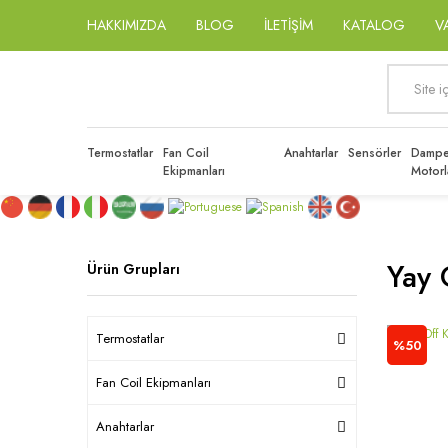
HAKKIMIZDA
BLOG
İLETİŞİM
KATALOG
V
Termostatlar
Fan Coil
Anahtarlar
Sensörler
Dampe
Ekipmanları
Motorl
Yay 
Ürün Grupları
Termostatlar
%50
Fan Coil Ekipmanları
Anahtarlar