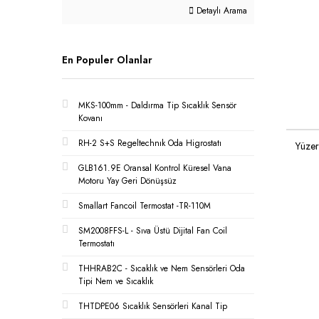
Detaylı Arama
En Populer Olanlar
MKS-100mm - Daldırma Tip Sıcaklık Sensör
Kovanı
RH-2 S+S Regeltechnık Oda Higrostatı
Yüzer
GLB161.9E Oransal Kontrol Küresel Vana
Motoru Yay Geri Dönüşsüz
Smallart Fancoil Termostat -TR-110M
SM2008FFS-L - Sıva Üstü Dijital Fan Coil
Termostatı
THHRAB2C - Sıcaklık ve Nem Sensörleri Oda
Tipi Nem ve Sıcaklık
THTDPE06 Sıcaklık Sensörleri Kanal Tip