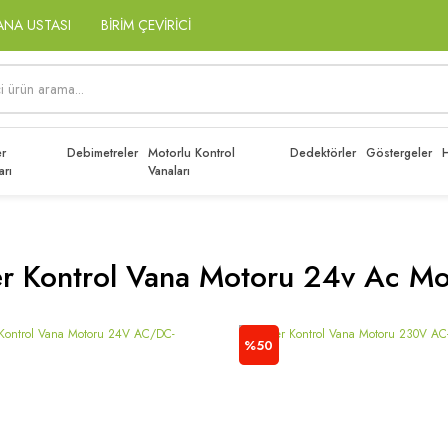
ANA USTASI
BİRİM ÇEVİRİCİ
r
Debimetreler
Motorlu Kontrol
Dedektörler
Göstergeler
H
arı
Vanaları
r Kontrol Vana Motoru 24v Ac Mo
%50