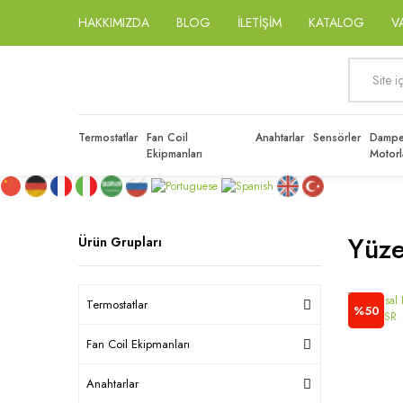
HAKKIMIZDA
BLOG
İLETİŞİM
KATALOG
V
Termostatlar
Fan Coil
Anahtarlar
Sensörler
Dampe
Ekipmanları
Motorl
Yüze
Ürün Grupları
Termostatlar
%50
Fan Coil Ekipmanları
Anahtarlar