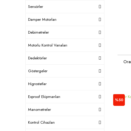
Sensörler
Damper Motorları
Debimetreler
Motorlu Kontrol Vanaları
Dedektörler
Oran
Göstergeler
Higrostatlar
Exproof Ekipmanları
%50
Manometreler
Kontrol Cihazları