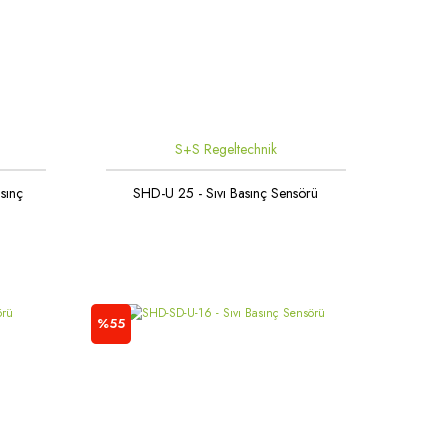
S+S Regeltechnik
sınç
SHD-U 25 - Sıvı Basınç Sensörü
%55