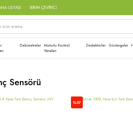
ANA USTASI
BİRİM ÇEVİRİCİ
r
Debimetreler
Motorlu Kontrol
Dedektörler
Göstergeler
H
arı
Vanaları
nç Sensörü
%57