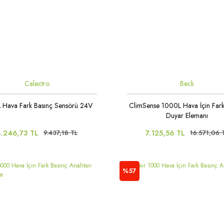
Calectro
Beck
 Hava Fark Basınç Sensörü 24V
ClimSense 1000L Hava İçin Fark
Duyar Elemanı
4.246,73 TL
7.125,56 TL
9.437,18 TL
16.571,06 
%57