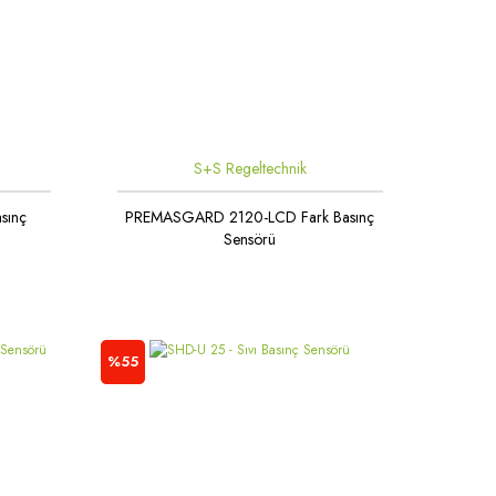
S+S Regeltechnik
sınç
PREMASGARD 2120-LCD Fark Basınç
Sensörü
%55