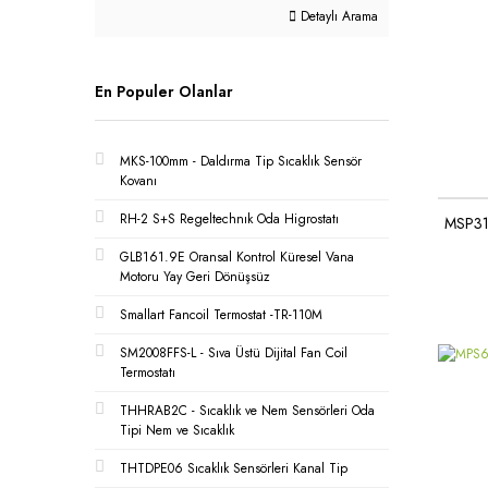
Detaylı Arama
En Populer Olanlar
MKS-100mm - Daldırma Tip Sıcaklık Sensör
Kovanı
RH-2 S+S Regeltechnık Oda Higrostatı
MSP310
GLB161.9E Oransal Kontrol Küresel Vana
Motoru Yay Geri Dönüşsüz
Smallart Fancoil Termostat -TR-110M
SM2008FFS-L - Sıva Üstü Dijital Fan Coil
Termostatı
THHRAB2C - Sıcaklık ve Nem Sensörleri Oda
Tipi Nem ve Sıcaklık
THTDPE06 Sıcaklık Sensörleri Kanal Tip