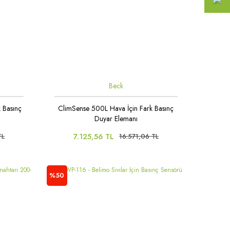
Beck
 Basınç
ClimSense 500L Hava İçin Fark Basınç
Duyar Elemanı
7.125,56 TL
TL
16.571,06 TL
%50