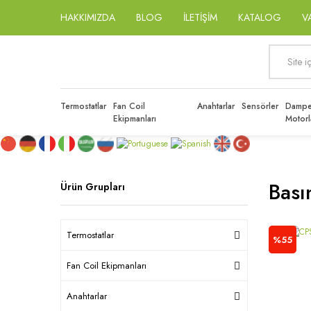
HAKKIMIZDA
BLOG
İLETİŞİM
KATALOG
V
Termostatlar
Fan Coil
Anahtarlar
Sensörler
Dampe
Ekipmanları
Motorl
Bası
Ürün Grupları
Termostatlar
%55
Fan Coil Ekipmanları
Anahtarlar