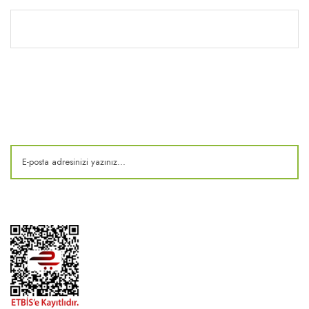
Kitaplık
E-Bülten
Kampanya ve fırsatlardan haberdar olun!