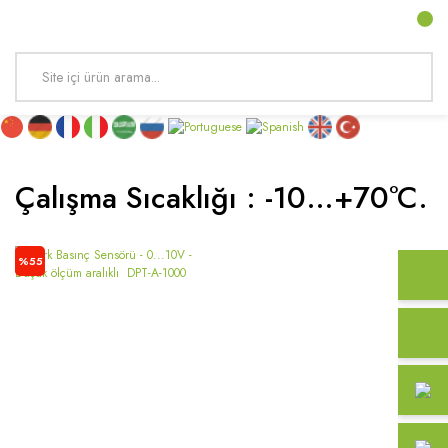
Çalışma Sıcaklığı : -10…+70°c.
%55