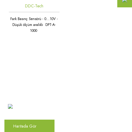
DDC-Tech
Fark Basınç Sensörü - 0...10V -
Düşük ölçüm aralıklı DPT-A-
1000
Atakent Mah. Türkler Cad.
Göktürk Sok. No: 28/A
Ümraniye / İstanbul
Haritada Gör